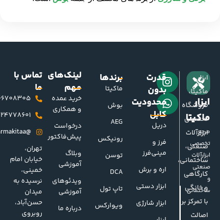
لینک‌های
تماس با
قدرت
برندها
ابزار
مهم
ما
بدون
ماکیتا
ماکیتا،
خرید عمده
66708305
ابزار
محدودیت
فروشگاه
بوش
و همکاری
کابل
124778601
ماکیتا
تخصصی
AEG
دریل
درخواست
@Abzarmakitaa
مرجع
ابزارآلات
پیش‌فاکتور
رونیکس
فرز و
تخصصی
صنعتی،
تهران،
مینی‌فرز
وبلاگ
توسن
ابزارآلات
خیابان امام
ساختمانی،
آموزشی
صنعتی
اره و برش
خمینی،
DCA
کارگاهی
و
ویدئوهای
نرسیده به
ابزار دستی
و خانگی
تاپ تول
ساختمانی
آموزشی
میدان
با تمرکز بر
حسن‌آباد،
ابزار شارژی
ویوارکس
درباره ما
روبروی
اصالت
ابزار